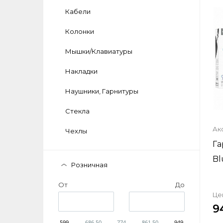
Кабели
Колонки
Мышки/Клавиатуры
Ост
Накладки
Наушники, Гарнитуры
Оцени
Стекла
Ак
Чехлы
Га
Bl
Розничная
От
До
Це
9
599
686.50
774
861.50
949