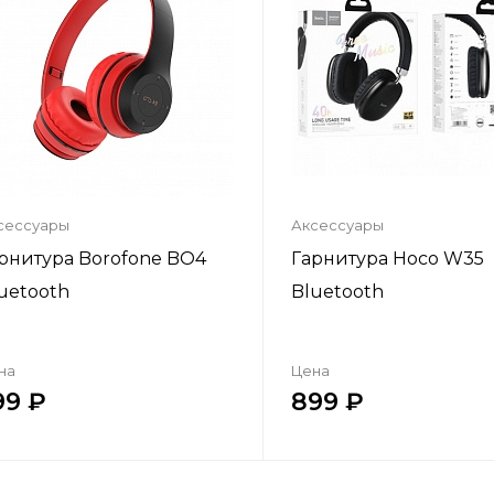
сессуары
Аксессуары
рнитура Borofone BO4
Гарнитура Hoco W35
uetooth
Bluetooth
на
Цена
99
899
Купить в один клик
Купить в один кл