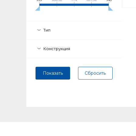
Нажимая
вы даёт
на
обра
Тип
Конструкция