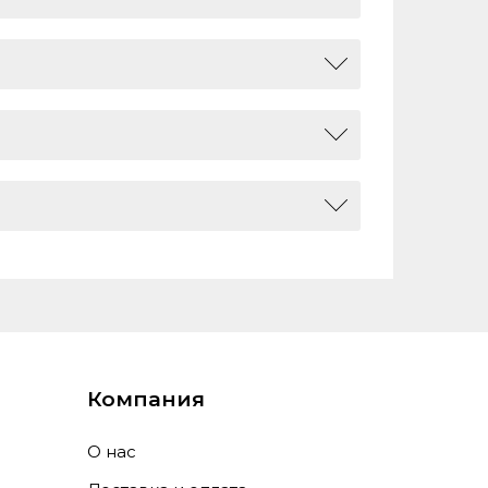
 подключения, для детей, для спорта,
отсоединяемый кабель, прямой
рукция
244, 0
Компания
вод, 3.5 mm jack, инструкция
О нас