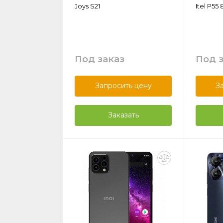
Joys S21
Itel P55
Под заказ
Под 
Запросить цену
З
Заказать