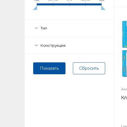
Тип
Конструкция
Ост
Ак
Оцени
Кл
Це