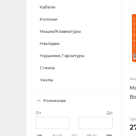
Кабели
Колонки
Мышки/Клавиатуры
Накладки
Наушники, Гарнитуры
Стекла
Ак
Чехлы
М
Bo
Розничная
От
До
Це
2
149
261.50
374
486.50
599