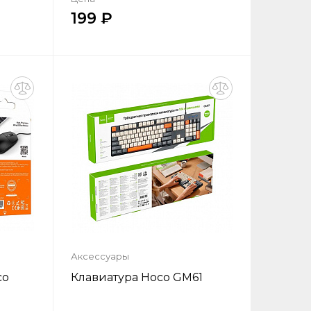
199
ик
Купить в один клик
ну
Добавить в корзину
Аксессуары
co
Клавиатура Hoco GM61