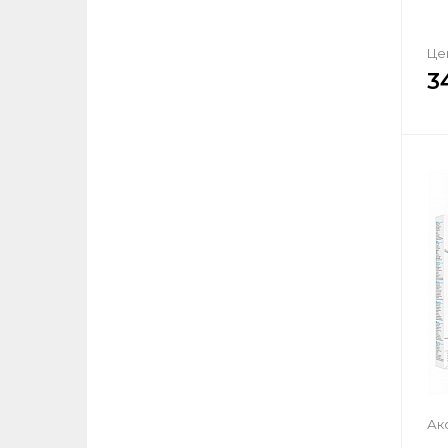
Це
3
Ак