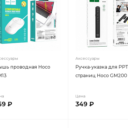
сессуары
Аксессуары
шь проводная Hoco
Ручка-указка для PP
M13
страниц Hoco GM200
на
Цена
69
349
Купить в один клик
Купить в один кл