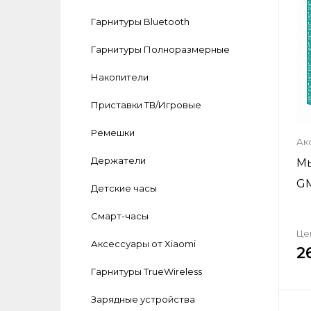
Гарнитуры Bluetooth
Гарнитуры Полноразмерные
Накопители
Приставки ТВ/Игровые
Ремешки
Ак
Держатели
Мы
G
Детские часы
Смарт-часы
Це
Аксеcсуары от Xiaomi
2
Гарнитуры TrueWireless
Зарядные устройства