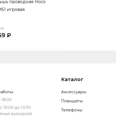
шь проводная Hoco
51 игровая
на
69
Купить в один клик
Добавить в корзину
Каталог
аботы:
Аксессуары
 18:00
Планшеты
с 10:00 до 13:00
Телефоны
енье выходной