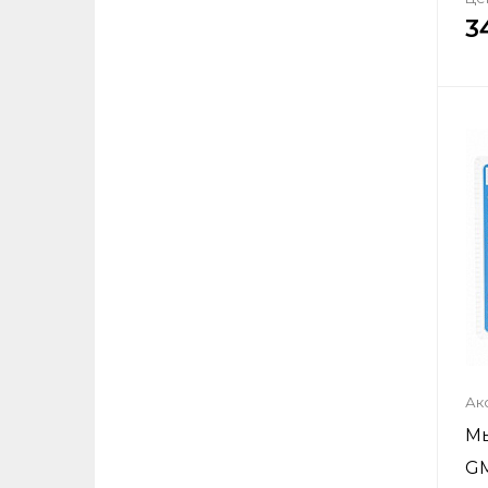
3
Нажимая
вы даёт
на
обра
Ак
Мы
G