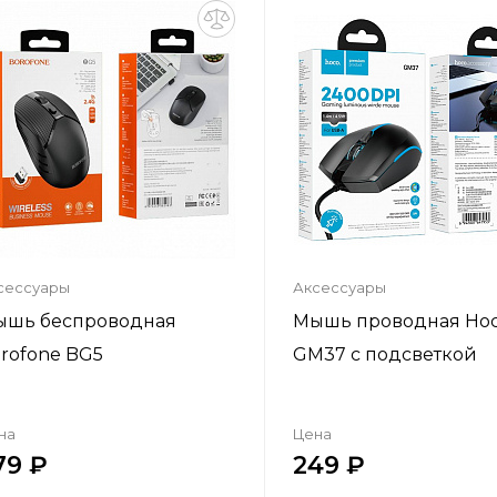
Добавить в корзину
Добавить в корзи
сессуары
Аксессуары
ышь беспроводная
Мышь проводная Ho
rofone BG5
GM37 с подсветкой
на
Цена
79
249