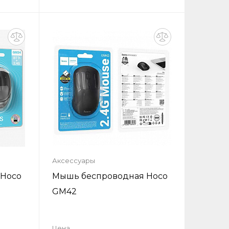
ик
Купить в один клик
ну
Добавить в корзину
Аксессуары
 Hoco
Мышь беспроводная Hoco
GM42
Цена