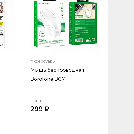
Аксессуары
T
Мышь беспроводная
Borofone BG7
Цена
299
ик
Купить в один клик