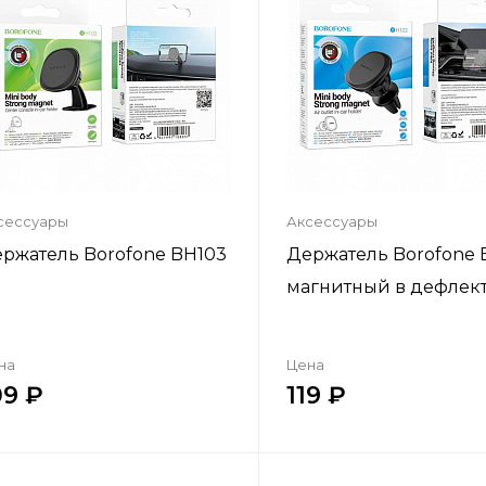
сессуары
Аксессуары
ржатель Borofone BH103
Держатель Borofone 
магнитный в дефлек
на
Цена
09
119
Купить в один клик
Купить в один кл