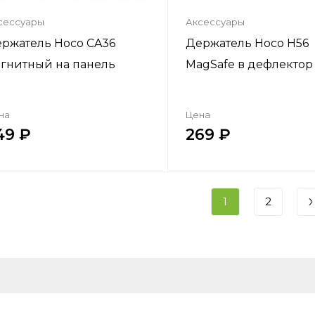
сессуары
Аксессуары
ржатель Hoco CA36
Держатель Hoco H56
гнитный на панель
MagSafe в дефлектор
на
Цена
49
269
Купить в один клик
Купить в один кл
1
2
Добавить в корзину
Добавить в корзи