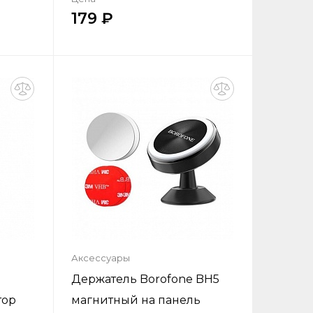
179
ик
Купить в один клик
ну
Добавить в корзину
Аксессуары
7
Держатель Borofone BH5
тор
магнитный на панель