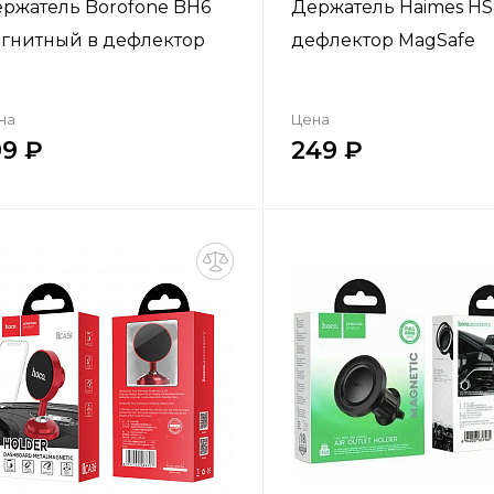
ржатель Borofone BH6
Держатель Haimes HS
гнитный в дефлектор
дефлектор MagSafe
на
Цена
99
249
Купить в один клик
Купить в один кл
Добавить в корзину
Добавить в корзи