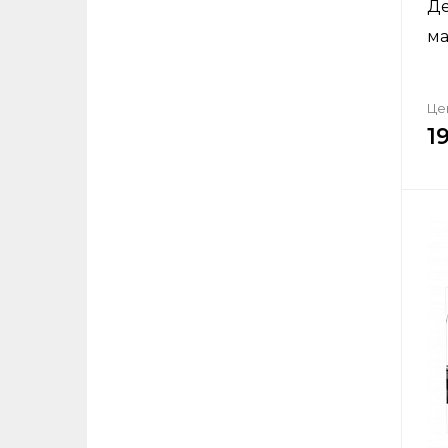
Де
ма
Це
1