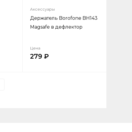
Аксессуары
Держатель Borofone BH143
Magsafe в дефлектор
Цена
279
ик
Купить в один клик
ну
Добавить в корзину