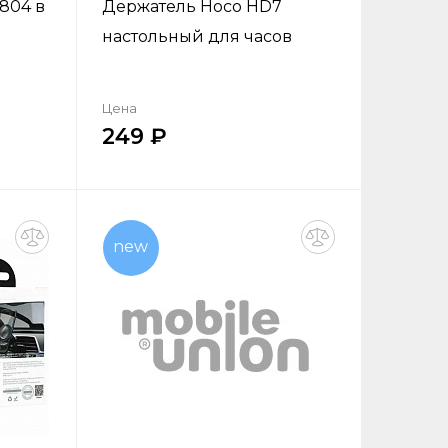
804 в
Держатель Hoco HD7
настольный для часов
Цена
249
ик
Купить в один клик
new
ну
Добавить в корзину