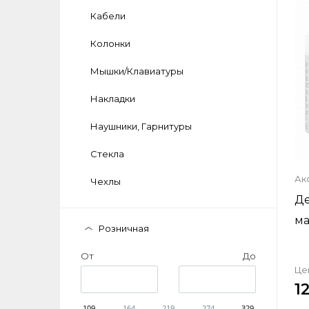
Кабели
Колонки
Мышки/Клавиатуры
Накладки
Наушники, Гарнитуры
Стекла
Ак
Чехлы
Де
ма
Розничная
От
До
Це
1
109
164
219
274
329