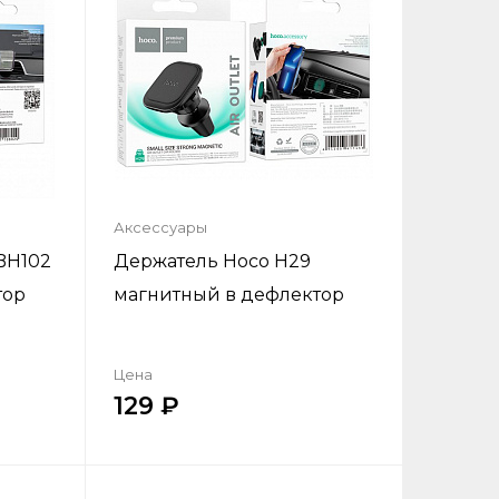
Аксессуары
BH102
Держатель Hoco H29
тор
магнитный в дефлектор
Цена
129
ик
Купить в один клик