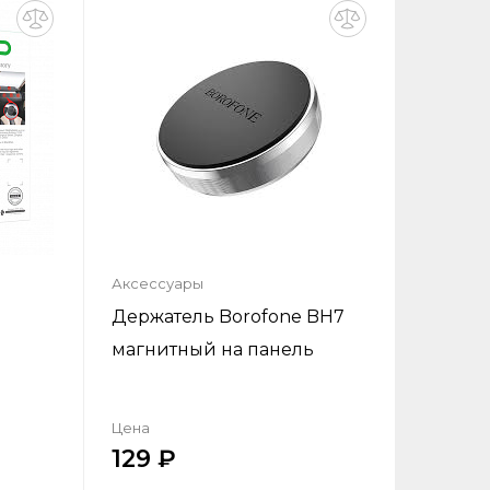
ну
Добавить в корзину
Аксессуары
9
Держатель Borofone BH7
ь
магнитный на панель
Цена
129