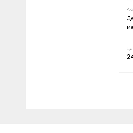
Ак
Де
ма
Це
2