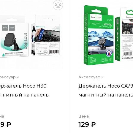
Добавить в корзину
Добавить в корзи
сессуары
Аксессуары
ржатель Hoco H30
Держатель Hoco CA7
гнитный на панель
магнитный на панел
на
Цена
29
129