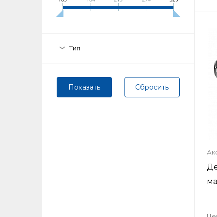
Тип
Ак
Де
ма
Це