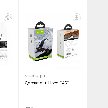
ик
Купить в один клик
ну
Добавить в корзину
Аксессуары
Держатель Hoco CA50
ь
Цена