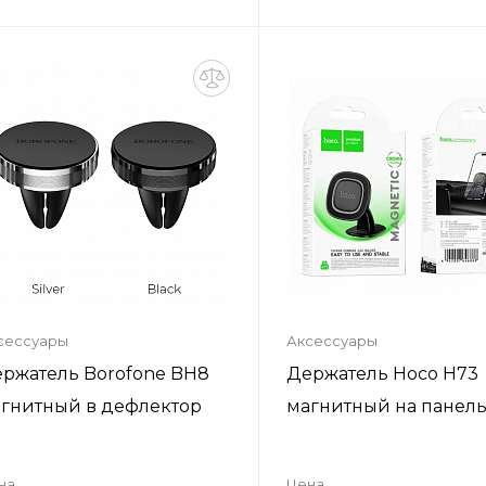
Купить в один клик
Купить в один кл
Добавить в корзину
Добавить в корзи
сессуары
Аксессуары
ржатель Borofone BH8
Держатель Hoco H73
гнитный в дефлектор
магнитный на панел
на
Цена