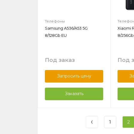
Телефоны
Телефо
Samsung A536/A53 5G
Xiaomi 
8/128Gb EU
8/256Gb
Под заказ
Под 
Запросить цену
З
Заказать
1
2