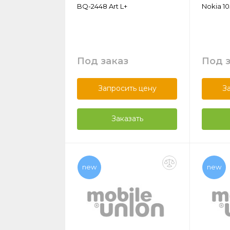
BQ-2448 Art L+
Nokia 10
Под заказ
Под 
Запросить цену
З
Заказать
new
new