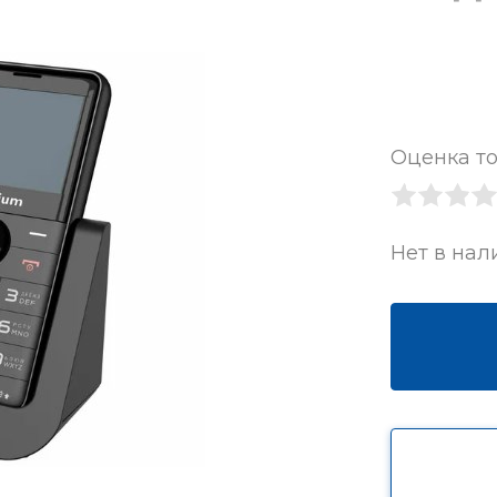
Оценка то
Нет в нал
Узнать о
Отправить
Заказать товар
поступлении
сообщение