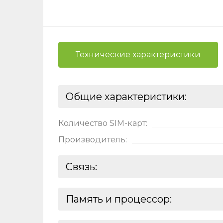
Ост
Оцени
Технические характеристики
Общие характеристики:
Количество SIM-карт:
Производитель:
Нажимая
Связь:
вы даёт
на
обра
Беспроводные интерфейсы:
Память и процессор: