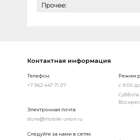
Слот для карт памяти:
Прочее:
Базовая единица:
Реквизиты:
Ставки налогов:
Контактная информация
Телефон:
Режим р
+7 962 447 71 07
с 9:00 до
Суббота 
Воскрес
Электронная почта:
store@mobile-union.ru
Следуйте за нами в сетях: