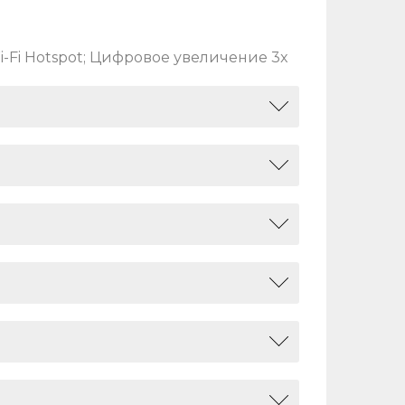
i-Fi Hotspot; Цифровое увеличение 3x
ров/с