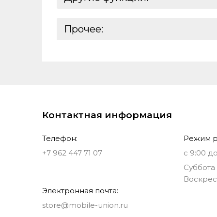
Емкость аккумулятора:
Оперативная память:
Характеристики основной камеры 2:
Аутентификация:
Время работы в режиме ожидания:
Характеристики процессора:
Прочее:
Выход на наушники:
Тип разъема для зарядки:
Базовая единица:
Реквизиты:
Ставки налогов:
Дата анонсирования:
Контактная информация
Телефон:
Режим р
+7 962 447 71 07
с 9:00 до
Суббота 
Воскрес
Электронная почта:
store@mobile-union.ru