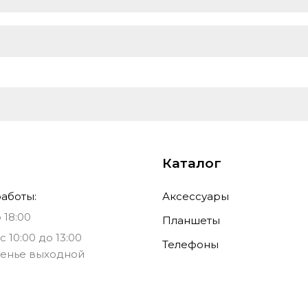
5000 мА?ч
3 ГБ
0.3 Мпикс.
разблокировка по лицу,
24 ч
8-ядерный
mini jack 3.5 mm
USB-C
шт
Товары, Товар, ЦОSH0014
Без налога
2024-02-14
Каталог
аботы:
Аксессуары
 18:00
Планшеты
с 10:00 до 13:00
Телефоны
енье выходной