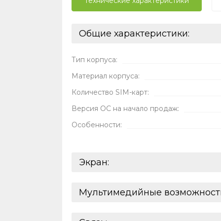
Технические характеристики
Общие характеристики:
Тип корпуса:
Материал корпуса:
Количество SIM-карт:
Версия ОС на начало продаж:
Особенности:
Экран:
Число пикселей на дюйм (PPI):
Мультимедийные возможност
Дисплей:
Количество основных (тыловых) камер: