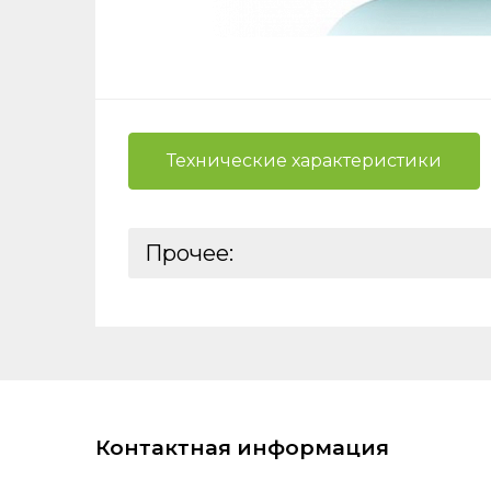
Технические характеристики
Нажимая
вы даёт
Прочее:
на
обра
Базовая единица:
Реквизиты:
Ставки налогов:
ШтрихКод:
Контактная информация