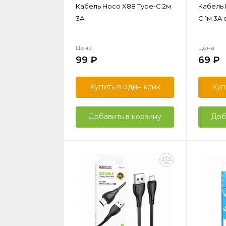
Кабель Hoco X88 Type-C 2м
Кабель 
3A
C 1м 3A
Цена
Цена
99
69
Купить в один клик
Куп
Добавить в корзину
Доб