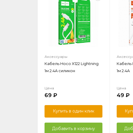
Аксессуары
Аксессу
Кабель Hoco X122 Lightning
Кабель 
1м 2.4A силикон
1м 2.4A
Цена
Цена
69
49
Купить в один клик
Куп
Добавить в корзину
Доб