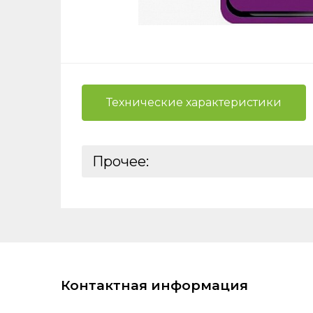
Технические характеристики
Нажимая
вы даёт
Прочее:
на
обра
Базовая единица:
Реквизиты:
Ставки налогов:
ШтрихКод:
Контактная информация