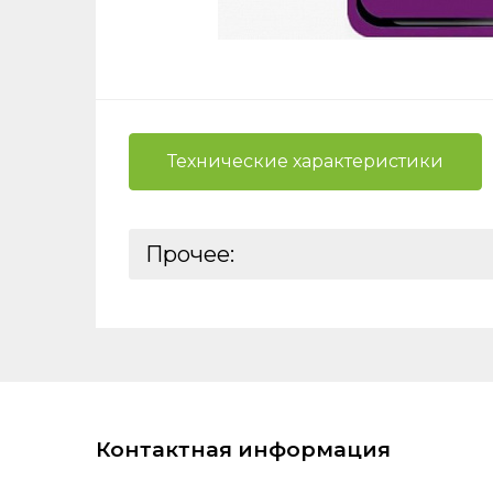
Технические характеристики
Нажимая
вы даёт
Прочее:
на
обра
Базовая единица:
Реквизиты:
Ставки налогов:
ШтрихКод:
Контактная информация