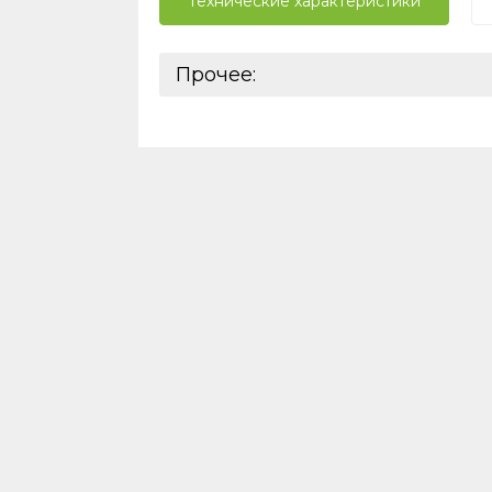
Технические характеристики
Прочее:
Базовая единица:
Реквизиты:
Ставки налогов:
ШтрихКод: