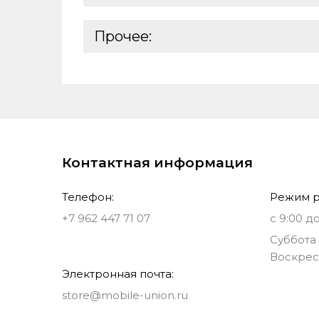
Характеристики основной камеры:
Емкость аккумулятора:
Оперативная память:
Характеристики основной камеры 2:
Аутентификация:
Тип разъема для зарядки:
Характеристики процессора:
Прочее:
Характеристики основной камеры 3:
Выход на наушники:
Базовая единица:
Реквизиты:
Ставки налогов:
Контактная информация
Телефон:
Режим р
+7 962 447 71 07
с 9:00 до
Суббота 
Воскрес
Электронная почта:
store@mobile-union.ru