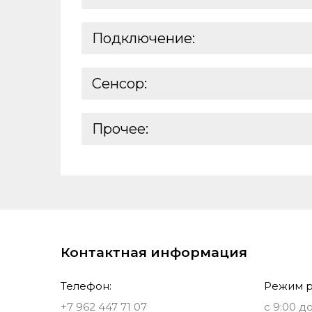
Источник питания:
Подключение:
Тип подключения:
Сенсор:
Интерфейс подключения:
Частота опроса:
Прочее:
Разрешение оптического сенсора:
Базовая единица:
Реквизиты:
Ставки налогов:
ШтрихКод:
Контактная информация
Телефон:
Режим р
+7 962 447 71 07
с 9:00 до