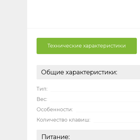
Ост
Оцени
Технические характеристики
Общие характеристики:
Тип:
Вес:
Особенности:
Количество клавиш:
Нажимая
вы даёт
Питание:
на
обра