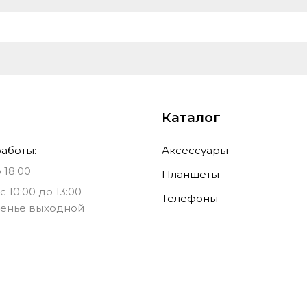
сканер отпечатка пальц
Adreno 610
шт
mini jack 3.5 mm
Товары, Товар, ЦОSH00112
Без налога
Каталог
аботы:
Аксессуары
 18:00
Планшеты
с 10:00 до 13:00
Телефоны
енье выходной