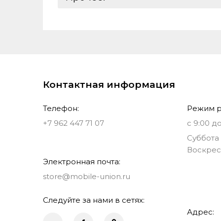
Аутентификация:
Видеопроцессор:
Базовая единица:
Выход на наушники:
Реквизиты:
Ставки налогов:
Контактная информация
Телефон:
Режим р
+7 962 447 71 07
с 9:00 до
Суббота 
Воскрес
Электронная почта:
store@mobile-union.ru
Следуйте за нами в сетях:
Адрес: