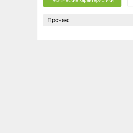
Технические характеристики
Прочее:
Базовая единица:
Реквизиты:
Ставки налогов:
ШтрихКод: