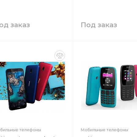
Нажимая кнопку «Отправить»,
Отправить
вы даёте согласие
на
обработку персональных данных
Отправить
од заказ
Под заказ
Запросить цену
Запросить цен
Заказать
Заказать
бильные телефоны
Мобильные телефоны