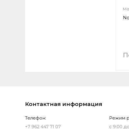
Мо
No
П
Контактная информация
Телефон:
Режим р
+7 962 447 71 07
с 9:00 до