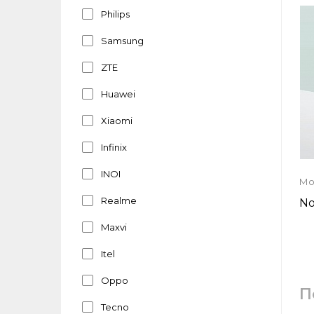
Philips
Samsung
ZTE
Huawei
Xiaomi
Infinix
INOI
Мо
Realme
No
Maxvi
Itel
Oppo
П
Tecno