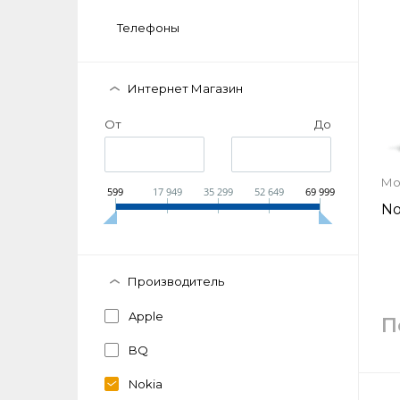
Телефоны
Интернет Магазин
От
До
Мо
599
17 949
35 299
52 649
69 999
No
Производитель
Apple
П
BQ
Nokia