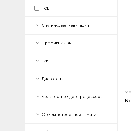
TCL
Спутниковая навигация
Профиль A2DP
Тип
Диагональ
Мо
Количество ядер процессора
No
Объем встроенной памяти